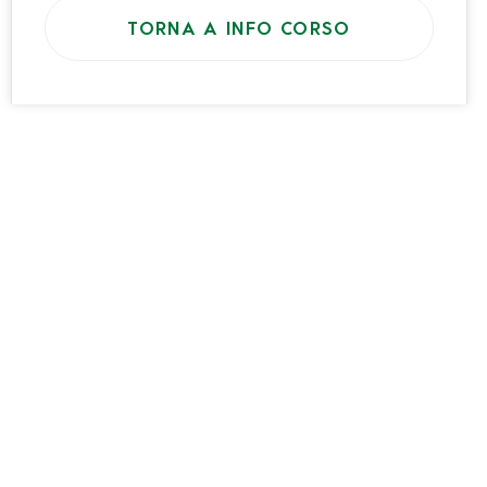
(Se diverso dalla residenza)
TORNA A INFO CORSO
Dati Azienda