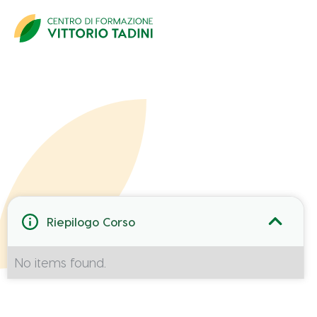
Ecco come fare:
Ti invitiamo a
scaricare il modulo di
Riepilogo Corso
iscrizione in formato PDF
, compilarlo in tutte
le sue parti e inviarcelo utilizzando il form di
No items found.
seguito.
Potrai caricare qui anche i documenti allegati
alla scheda di iscrizione.