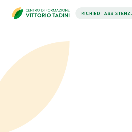
RICHIEDI ASSISTENZ
Ecco come fare:
Ti invitiamo a
scaricare il modulo d
tutte le sue parti e inviarcelo utilizz
Potrai caricare qui anche i documenti