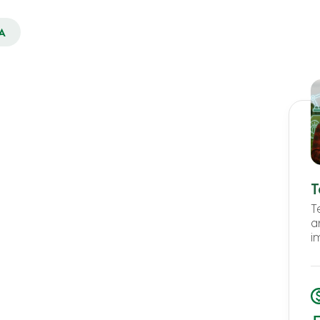
A
T
T
ar
i iscrizione in formato PDF
, compilarlo in
i
ando il form di seguito.
 allegati alla scheda di iscrizione.