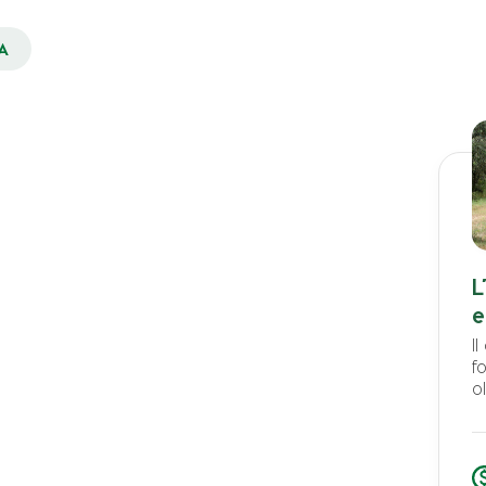
A
L
e
I
f
o