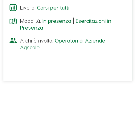
impegnate nella riscoperta della olivicoltura
Livello:
Corsi per tutti
emiliana trattando tutte le tematiche connesse
Modalità:
In presenza
Esercitazioni in
alla coltivazione dell’olivo dalla scelta varietale
Presenza
all’adozione di una gestione agronomica
efficiente.
A chi è rivolto:
Operatori di Aziende
Agricole
Il corso affronterà i seguenti argomenti:
ll cambiamento climatico e le nuove sfide
dell’olivicoltura
Generalità sulla coltura dell’olivo
I parassiti e le malattie dell’olivo