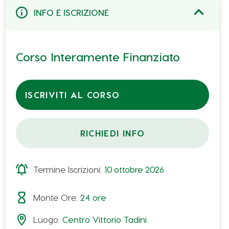
INFO E ISCRIZIONE
Corso Interamente Finanziato
ISCRIVITI AL CORSO
RICHIEDI INFO
Proposta n° 5980185 – Catalogo Verde Regione Emilia-
Romagna
Termine Iscrizioni:
10
ottobre
2026
Monte Ore:
24
ore
Il corso vuole offrire un valido supporto formativo
Luogo:
Centro Vittorio Tadini
al crescente numero di aziende agricole