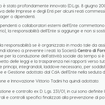
no è stato profondamente innovato (D.Lgs. 8 giugno 2001
iva delle Imprese e degli Enti per alcuni reati commessi
nager o dipendenti.
dipendenti o collaboratori esterni dell’Ente commettono
o), la responsabilità dell’Ente si aggiunge e non si sost
a responsabilità se è organizzato in modo tale da assicu
ndi idoneo a prevenire i reati: la Società
Centro di Fo
he per la conduzione dell’attività sociale da tempo si è
tto delle leggi e la trasparenza nei rapporti verso tutti
e principi, integrandoli, laddove necessario, per soddisf
ne e Gestione adottato dal CdA dell’Ente nella seduta de
ne e Innovazione Vittorio Tadini ha quindi adottato:
ione e controllo ex D. Lgs. 231/01, in cui sono definite
li e controlli specifici finalizzati alla prevenzione di pot