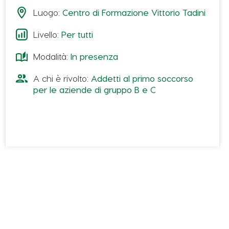
malattia o di una indisposizione.
Luogo:
Centro di Formazione Vittorio Tadini
Livello:
Per tutti
Modalità:
In presenza
A chi è rivolto:
Addetti al primo soccorso
per le aziende di gruppo B e C
Il corso è rivolto agli
addetti al primo soccorso
ai
sensi del D.M. 388/03
per le aziende di gruppo B
e C
.
Modulo A (4 ore)
Allertare il sistema di soccorso: