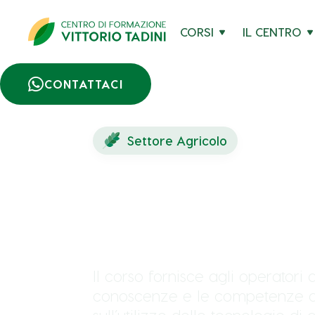
CORSI
IL CENTRO

CONTATTACI
Settore Agricolo
Dispositivi di 
digitali per tra
Il corso fornisce agli operatori a
conoscenze e le competenze d