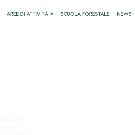
AREE DI ATTIVITÀ
SCUOLA FORESTALE
NEWS
guida satellitare e t
ttori 4.0
gricoli le
i base