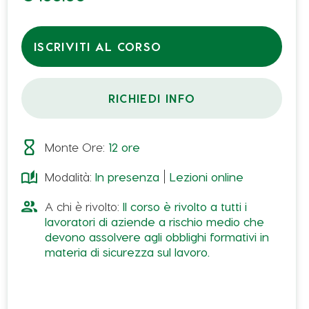
ISCRIVITI AL CORSO
RICHIEDI INFO
Monte Ore:
12
ore
Modalità:
In presenza
Lezioni online
A chi è rivolto:
Il corso è rivolto a tutti i
lavoratori di aziende a rischio medio che
devono assolvere agli obblighi formativi in
materia di sicurezza sul lavoro.
Il corso ha l’obiettivo di erogare ai lavoratori una
formazione sufficiente ed adeguata in materia di
salute e sicurezza, anche rispetto alle conoscenze