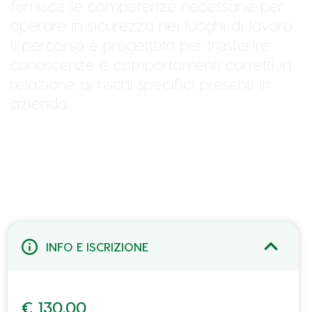
fornisce le competenze necessarie per
operare in sicurezza nei luoghi di lavoro.
Il percorso è progettato per trasferire
conoscenze e comportamenti corretti in
relazione ai rischi specifici presenti in
azienda.
INFO E ISCRIZIONE
€
130.00