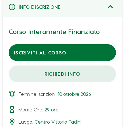
INFO E ISCRIZIONE
Corso Interamente Finanziato
ISCRIVITI AL CORSO
RICHIEDI INFO
Proposta n° 5980398 – Catalogo Verde Regione Emilia-
Romagna
Termine Iscrizioni:
10
ottobre
2026
Monte Ore:
29
ore
Il corso vuole offrire uno strumento per
Luogo:
Centro Vittorio Tadini
supportare l’attività dei raccoglitori contribuendo