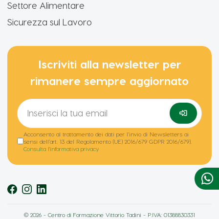
Settore Alimentare
Sicurezza sul Lavoro
Iscriviti alla newsletter per
rimanere sempre aggiornato
Acconsento al trattamento dei dati per l’invio di Newsletters ai
sensi dell’art. 13 del Regolamento (UE) 2016/679 GDPR 2016/679).
Consulta l'informativa privacy

©
2026
- Centro di Formazione Vittorio Tadini - P.IVA: 01388830331