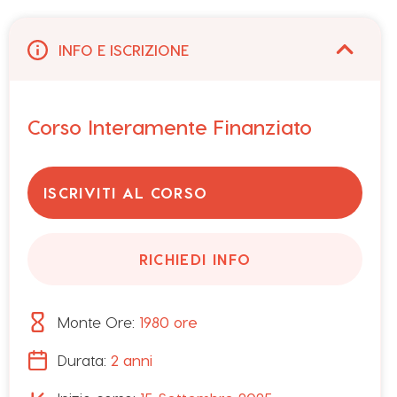
INFO E ISCRIZIONE
Corso Interamente Finanziato
ISCRIVITI AL CORSO
L’operazione Rif.PA 2025-24137/RER approvata con Dgr
N.919 del 16/06/2025, è realizzata grazie ai Fondi
europei della Regione Emilia-Romagna e finanziata con
RICHIEDI INFO
canale di finanziamento FSE+.
Monte Ore:
1980
ore
Durata:
2 anni
Se sei un giovane tra i 15 ed i 18 anni, hai
frequentato un anno di scuola media superiore,