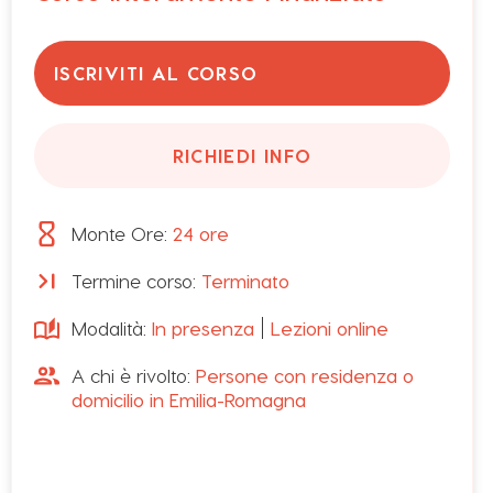
ISCRIVITI AL CORSO
RICHIEDI INFO
Monte Ore:
24
ore
Termine corso:
Terminato
Modalità:
In presenza
Lezioni online
Il progetto fornisce conoscenze e competenze
legate all’ampliamento dei canali di
A chi è rivolto:
Persone con residenza o
commercializzazione dei prodotti della filiera
domicilio in Emilia-Romagna
agroalimentare e all’acquisizione di nuovi clienti.
Affronta il tema delle nuove soluzioni digitali (e-
commerce e marketplace) che consentono di
approcciare mercati anche internazionali