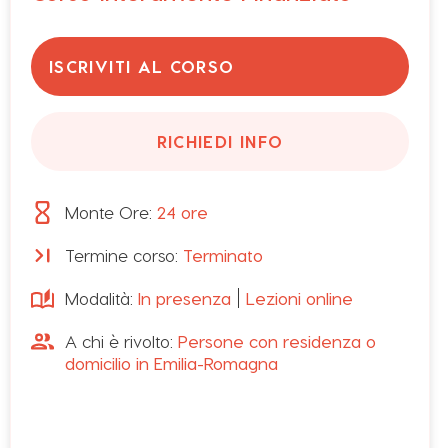
ISCRIVITI AL CORSO
RICHIEDI INFO
Monte Ore:
24
ore
Termine corso:
Terminato
Modalità:
In presenza
Lezioni online
Il progetto fornisce/aggiorna competenze di base
relative all’adozione di principi e tecniche di
A chi è rivolto:
Persone con residenza o
marketing applicato alla filiera agroalimentare. Si
domicilio in Emilia-Romagna
rivolge quindi a destinatari che intendano
ampliare e rafforzare la propria adattabilità e la
propria occupabilità in linea con le principali
tendenze e i processi di transizione che