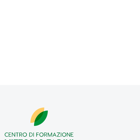
18/1/2024
Il mio viaggio da studente a lavoratore per la
realizzazione di un grande sogno
Cinque anni fa, ho intrapreso un viaggio che ha
cambiato la mia vita.