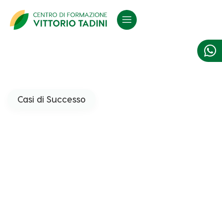

Casi di Successo
Un'ispirazione familiare,
un traguardo personale:
la mia storia al Centro
Tadini