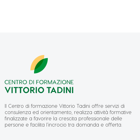
massimizzare il valore aggiunto del processo
della fusariosi dell’aglio bianco piacentino” da cui
vitivinicolo.
era emerso il ruolo centrale assunto dal “seme”
dell’aglio nella prevenzione della diffusione della
fusariosi, attraverso la messa a punto di interventi
di miglioramento delle macchine per la
preparazione del seme, l'identificazione di metodi
di sanificazione dei bulbi e la messa a punto di
trattamenti innovativi di concia del seme.
Il Centro di formazione Vittorio Tadini offre servizi di
consulenza ed orientamento, realizza attività formative
finalizzate a favorire la crescita professionale delle
persone e facilita l’incrocio tra domanda e offerta.