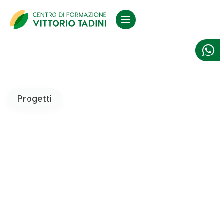

Progetti
CLEAN-ER